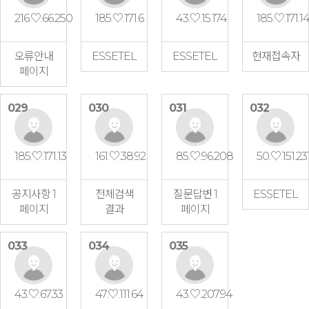
216.♡.66.250
185.♡.171.6
43.♡.15.174
185.♡.171.1
오류안내
ESSETEL
ESSETEL
현재접속자
페이지
029
030
031
032
185.♡.171.13
161.♡.38.92
85.♡.96.208
50.♡.151.23
공지사항 1
전체검색
질문답변 1
ESSETEL
페이지
결과
페이지
033
034
035
43.♡.67.33
47.♡.111.64
43.♡.207.94